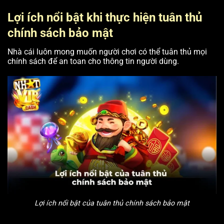
Lợi ích nổi bật khi thực hiện tuân thủ
chính sách bảo mật
Nhà cái luôn mong muốn người chơi có thể tuân thủ mọi
chính sách để an toan cho thông tin người dùng.
Lợi ích nổi bật của tuân thủ chính sách bảo mật